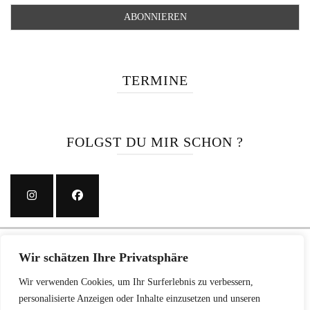
TERMINE
FOLGST DU MIR SCHON ?
Wir verwendet Cookies für alles Mögliche (Werbung, Google, Facebook, NSA ...).
Wir schätzen Ihre Privatsphäre
Auf Grund der Datenschutz-Grundverordnung ist Ihre freiwillige Zustimmung zu
unserer Datenschutz-Vereinbarung notwendig. Bitte erklären Sie diese durch
Wir verwenden Cookies, um Ihr Surferlebnis zu verbessern,
personalisierte Anzeigen oder Inhalte einzusetzen und unseren
Zustimmung