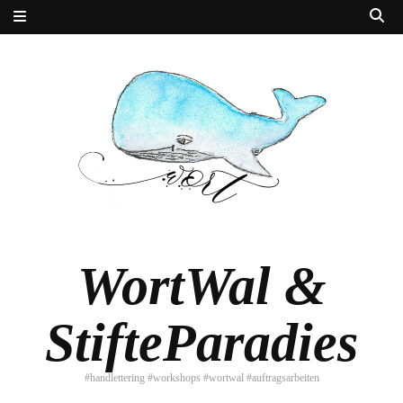
WortWal &
StifteParadies
#handlettering #workshops #wortwal #auftragsarbeiten