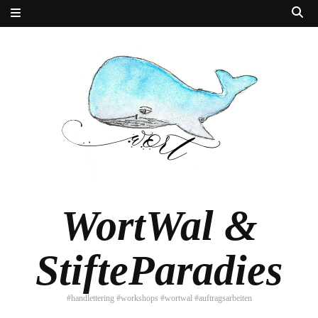
WortWal &
StifteParadies
#handlettering #workshops #wortwal #auftragsarbeiten