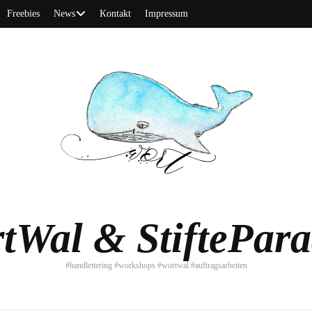
Freebies
News
Kontakt
Impressum
tWal & StiftePara
#handlettering #workshops #wortwal #auftragsarbeiten