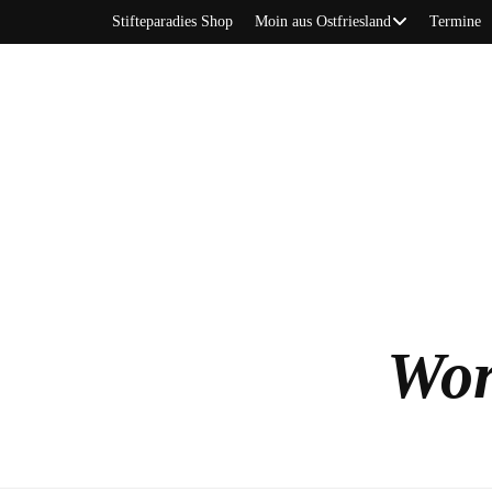
Stifteparadies Shop
Moin aus Ostfriesland
Termine
Wor