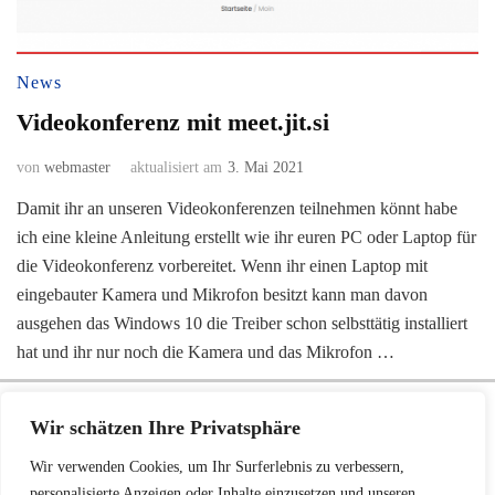
News
Videokonferenz mit meet.jit.si
von
webmaster
aktualisiert am
3. Mai 2021
Damit ihr an unseren Videokonferenzen teilnehmen könnt habe
ich eine kleine Anleitung erstellt wie ihr euren PC oder Laptop für
die Videokonferenz vorbereitet. Wenn ihr einen Laptop mit
eingebauter Kamera und Mikrofon besitzt kann man davon
ausgehen das Windows 10 die Treiber schon selbsttätig installiert
hat und ihr nur noch die Kamera und das Mikrofon …
Wir verwendet Cookies für alles Mögliche (Werbung, Google, Facebook, NSA ...).
Wir schätzen Ihre Privatsphäre
Auf Grund der Datenschutz-Grundverordnung ist Ihre freiwillige Zustimmung zu
unserer Datenschutz-Vereinbarung notwendig. Bitte erklären Sie diese durch
Wir verwenden Cookies, um Ihr Surferlebnis zu verbessern,
personalisierte Anzeigen oder Inhalte einzusetzen und unseren
Zustimmung