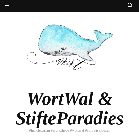
WortWal &
StifteParadies
#handlettering #workshops #wortwal #auftragsarbeiten