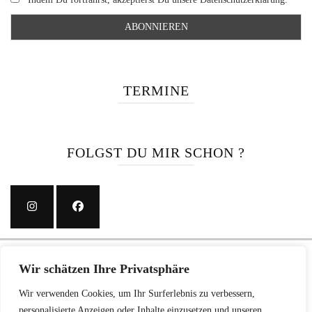
TERMINE
FOLGST DU MIR SCHON ?
Wir verwendet Cookies für alles Mögliche (Werbung, Google, Facebook, NSA ...).
Wir schätzen Ihre Privatsphäre
Auf Grund der Datenschutz-Grundverordnung ist Ihre freiwillige Zustimmung zu
unserer Datenschutz-Vereinbarung notwendig. Bitte erklären Sie diese durch
Wir verwenden Cookies, um Ihr Surferlebnis zu verbessern,
personalisierte Anzeigen oder Inhalte einzusetzen und unseren
Zustimmung