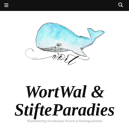
WortWal &
StifteParadies
#handlettering #workshops #wortwal #auftragsarbeiten