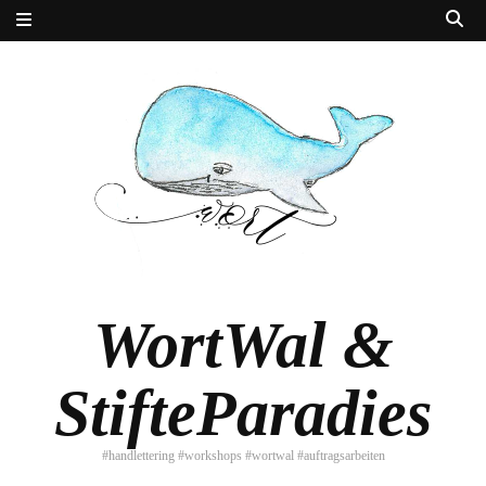
WortWal &
StifteParadies
#handlettering #workshops #wortwal #auftragsarbeiten